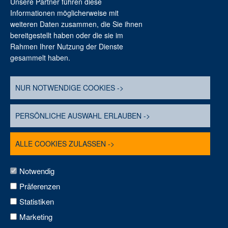
Unsere Partner führen diese
Informationen möglicherweise mit
weiteren Daten zusammen, die Sie ihnen
bereitgestellt haben oder die sie im
Rahmen Ihrer Nutzung der Dienste
gesammelt haben.
Stiftung Braunschweigischer Kulturbesitz
Haus der Braunschweigischen Stiftung
NUR NOTWENDIGE COOKIES ->
Löwenwall 16
38100 Braunschweig
PERSÖNLICHE AUSWAHL ERLAUBEN ->
Telefon: 0531. 7 07 42-0
E-Mail: info@sbk.niedersachsen.de
ALLE COOKIES ZULASSEN ->
Notwendig
Präferenzen
© Stiftung Braunschweigischer Kulturbesitz
2026
Statistiken
Sitemap
Marketing
Impressum