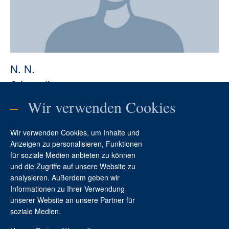
N. N.
Stipendien
–
Wir verwenden Cookies
Fon: 0531. 7 07 42 - 0
info@sbk.niedersachsen.de
Wir verwenden Cookies, um Inhalte und
Anzeigen zu personalisieren, Funktionen
für soziale Medien anbieten zu können
und die Zugriffe auf unsere Website zu
analysieren. Außerdem geben wir
Informationen zu Ihrer Verwendung
Kontakt
unserer Website an unsere Partner für
soziale Medien.