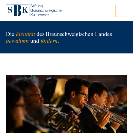
Zum Hauptinhalt springen
Identität
Die
des Braunschweigischen Landes
bewahren
fördern
und
.