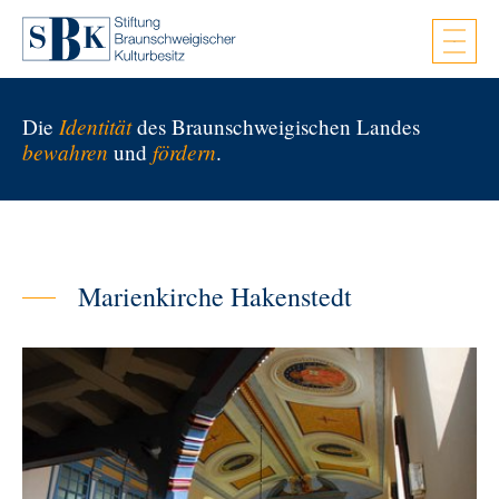
Zum Hauptinhalt springen
Identität
Die
des Braunschweigischen Landes
bewahren
fördern
und
.
Marienkirche Hakenstedt