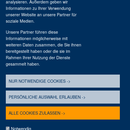
analysieren. Außerdem geben wir
Informationen zu Ihrer Verwendung
Kontakt
unserer Website an unsere Partner für
soziale Medien.
Unsere Partner führen diese
Informationen möglicherweise mit
weiteren Daten zusammen, die Sie ihnen
bereitgestellt haben oder die sie im
Rahmen Ihrer Nutzung der Dienste
gesammelt haben.
Stiftung Braunschweigischer Kulturbesitz
Haus der Braunschweigischen Stiftung
NUR NOTWENDIGE COOKIES ->
Löwenwall 16
38100 Braunschweig
PERSÖNLICHE AUSWAHL ERLAUBEN ->
Telefon: 0531. 7 07 42-0
E-Mail: info@sbk.niedersachsen.de
ALLE COOKIES ZULASSEN ->
Notwendig